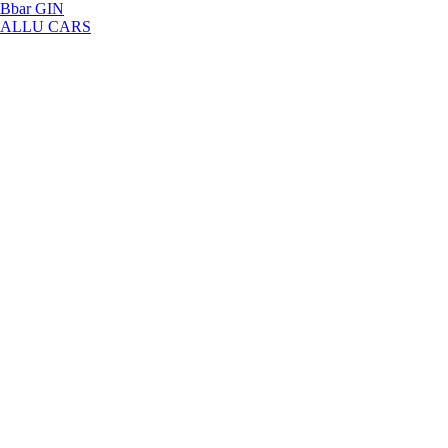
Bbar GIN
投
ALLU CARS
稿
ナ
ビ
ゲ
ー
シ
ョ
ン