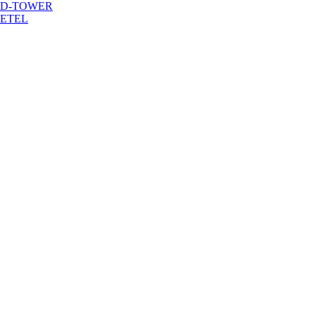
D-TOWER
投
ETEL
稿
ナ
ビ
ゲ
ー
シ
ョ
ン