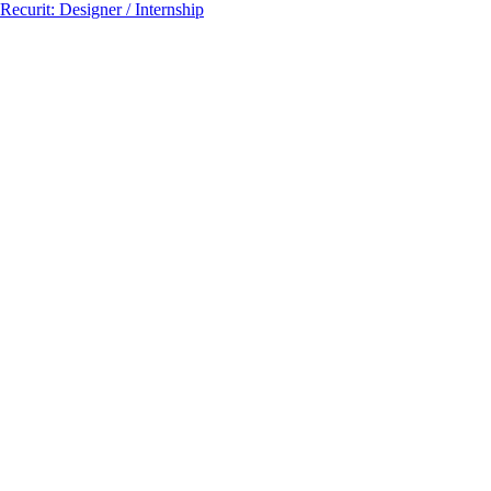
Recurit: Designer / Internship
投
稿
ナ
ビ
ゲ
ー
シ
ョ
ン